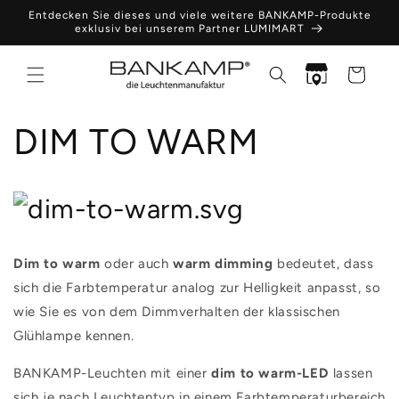
Direkt
Entdecken Sie dieses und viele weitere BANKAMP-Produkte
zum
exklusiv bei unserem Partner LUMIMART
Inhalt
Händlersuche
Warenkor
DIM TO WARM
Dim to warm
oder auch
warm dimming
bedeutet, dass
sich die Farbtemperatur analog zur Helligkeit anpasst, so
wie Sie es von dem Dimmverhalten der klassischen
Glühlampe kennen.
BANKAMP-Leuchten mit einer
dim to warm-LED
lassen
sich je nach Leuchtentyp in einem Farbtemperaturbereich